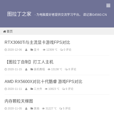
图拉丁之家
-
为电脑爱好者提供交流学习平台。 请记准G4560.CN
首页
RTX3060Ti与主流显卡游戏FPS对比
2020-12-06
显卡
12309 ℃
0 评论
【图拉丁自制】打工人主机
2020-11-15
装机教程
13138 ℃
8 评论
AMD RX5600X对比十代酷睿 游戏FPS对比
2020-11-11
三大件
10823 ℃
6 评论
内存颗粒天梯图
2020-11-05
其他
31227 ℃
5 评论