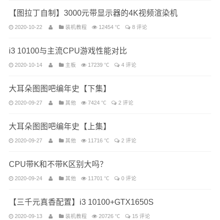
【图拉丁自制】3000元带显示器的4K视频渲染机
2020-10-22
装机教程
12454 ℃
8 评论
i3 10100与主流CPU游戏性能对比
2020-10-14
主板
17239 ℃
4 评论
大耳朵图图吧编年史【下集】
2020-09-27
其他
7424 ℃
2 评论
大耳朵图图吧编年史【上集】
2020-09-27
其他
11716 ℃
2 评论
CPU带K和不带K区别大吗？
2020-09-24
其他
11701 ℃
0 评论
【三千元真香配置】i3 10100+GTX1650S
2020-09-13
装机教程
20726 ℃
15 评论