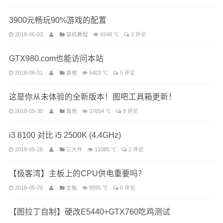
3900元畅玩90%游戏的配置
2018-06-03
装机教程
9348 ℃
3 评论
GTX980.com也能访问本站
2018-06-01
其他
5403 ℃
5 评论
这是你从未体验的全新版本！图吧工具箱更新！
2018-05-30
其他
37654 ℃
8 评论
i3 8100 对比 i5 2500K (4.4GHz)
2018-05-28
三大件
11085 ℃
2 评论
【极客湾】主板上的CPU供电重要吗？
2018-05-20
主板
9595 ℃
0 评论
【图拉丁自制】硬改E5440+GTX760吃鸡测试