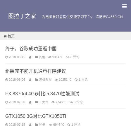
图拉丁之家
-
为电脑爱好者提供交流学习平台。 请记准G4560.CN
首页
终于，谷歌成功重返中国
2018-08-15
其他
9314 ℃
8 评论
组装完不能开机通电排除建议
2018-08-06
装机教程
10251 ℃
1 评论
FX 8370(4.4G)对比i5 3470性能测试
2018-07-30
三大件
7748 ℃
3 评论
GTX1050 3G对比GTX1050Ti
2018-07-15
显卡
6946 ℃
1 评论