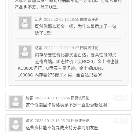
人家经营那么多年做到的品牌不能主导市场。何况它做的
产品也不差，除了U盘。
访客
2022-12-02 12:18:55
回复该评论
既然你那么粉金士顿，为什么最后加了一句
除了U盘！
访客
2022-11-28 01:19:27
回复该评论
内存条要性价比都买金百达，要高性能的买
芝奇高端。固态性价比买RC20，金士顿也就
KC3000还行。U盘买三星闪迪。金士顿DDR3
16008G 内存要275傻子才买，金百达只要99
42#
访客
2022-10-17 15:55:56
回复该评论
这个低端显卡价格表是不是一直没更新过啊
43#
访客
2022-10-13 18:05:20
回复该评论
这些资料能不能弄成支持分享到朋友圈