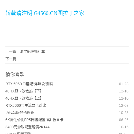
转载请注明
G4560.CN图拉丁之家
上一篇：
淘宝配件福利车
下一篇：
猜你喜欢
RTX 5060 Ti搭配“洋垃圾”测试
01-23
40HX显卡改散热【下】
12-10
40HX显卡改散热【上】
12-10
RTX5060与主流显卡对比
12-08
历代公版显卡图鉴
10-28
6K高性价比FPS网游配置 高U低显卡
06-26
3400元游戏配置跑满2K144
10-15