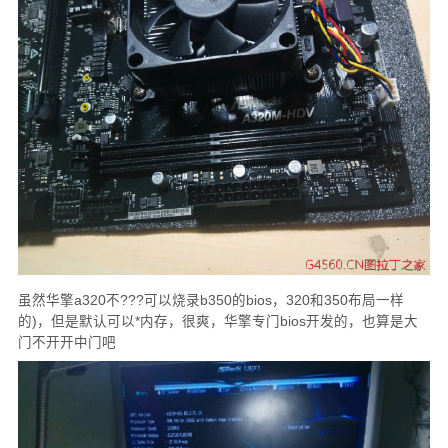
虽然华擎a320不???可以烧录b350的bios，320和350布局一样
的)，但是默认可以*内存，很爽，华擎专门bios开发的，也算是大
门不开开中门吧