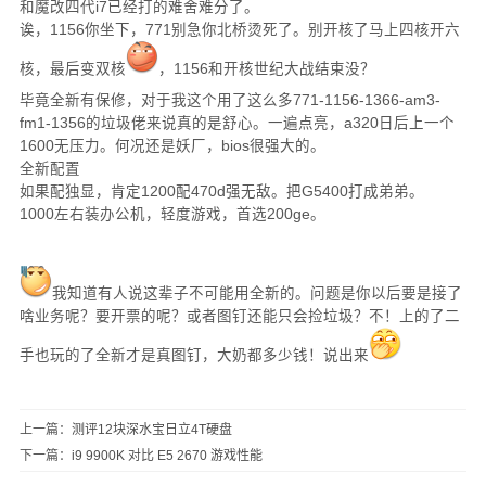
和魔改四代i7已经打的难舍难分了。
诶，1156你坐下，771别急你北桥烫死了。别开核了马上四核开六
核，最后变双核
，1156和开核世纪大战结束没？
毕竟全新有保修，对于我这个用了这么多771-1156-1366-am3-
fm1-1356的垃圾佬来说真的是舒心。一遍点亮，a320日后上一个
1600无压力。何况还是妖厂，bios很强大的。
全新配置
如果配独显，肯定1200配470d强无敌。把G5400打成弟弟。
1000左右装办公机，轻度游戏，首选200ge。
我知道有人说这辈子不可能用全新的。问题是你以后要是接了
啥业务呢？要开票的呢？或者图钉还能只会捡垃圾？不！上的了二
手也玩的了全新才是真图钉，大奶都多少钱！说出来
上一篇：
测评12块深水宝日立4T硬盘
下一篇：
i9 9900K 对比 E5 2670 游戏性能