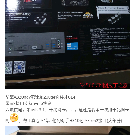
华擎A320hdv配速龙200ge套装才614
带m2接口支持nvme协议
六项供电，带usb.3.1，千兆网卡。。。这还是我第一次用千兆网卡
呢
。做工真心不错。他的对手H310还不带m2接口(大部分)