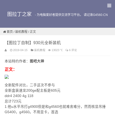
图拉丁之家
-
为电脑爱好者提供交流学习平台。 请记准G4560.CN
首页
/
装机教程
/ 正文
【图拉丁自制】930元全新装机
2019-04-15
装机教程
13023 ℃
6 评论
本站特约作者：
图吧大神
正文：
全新配件对比，二手这次不参与
全新盒装速龙200ge配主板是605元
ddr4 2400 4g 118
总计723元
1.他u水平吊打g4900但是和g4560也就难舍难分，然而核显吊捶
G5400，g4560。不用显卡，首选