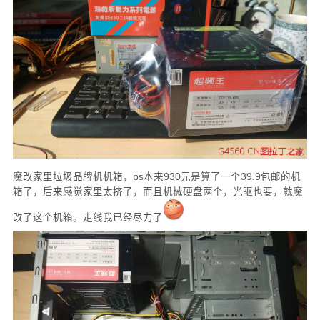
魔改家里垃圾品牌机机箱，ps本来930元是算了一个39.9包邮的机
箱了，后来感觉家里太挤了，而且机械硬盘两个，光驱也要，就魔
改了这个机箱。走线我已经尽力了