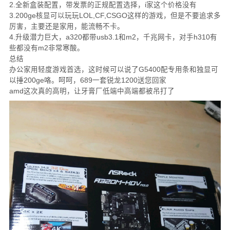
2.全新盒装配置，带发票的正规配置选择，i家这个价格没有
3.200ge核显可以玩玩LOL,CF,CSGO这样的游戏，但是不要追求多
厉害，主要还是家用，能流畅不卡。
4.升级潜力巨大，a320都带usb3.1和m2，千兆网卡，对手h310有
些都没有m2非常寒酸。
总结
办公家用轻度游戏首选，这时候可以说了G5400配专用条和独显可
以捶200ge咯。呵呵，689一套锐龙1200送您回家
amd这次真的高明，让牙膏厂低端中高端都被吊打了