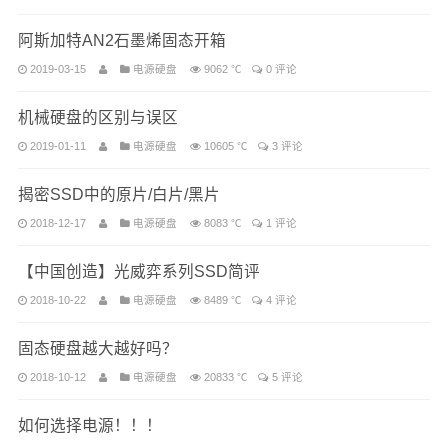
阿斯加特AN2石墨烯固态开箱
2019-03-15
电源硬盘
9062 ℃
0 评论
机械硬盘的区别与误区
2019-01-11
电源硬盘
10605 ℃
3 评论
揭密SSD中的原片/白片/黑片
2018-12-17
电源硬盘
8083 ℃
1 评论
【中国创造】光威弈系列SSD简评
2018-10-22
电源硬盘
8489 ℃
4 评论
固态硬盘越大越好吗？
2018-10-12
电源硬盘
20833 ℃
5 评论
如何选择电源！！！