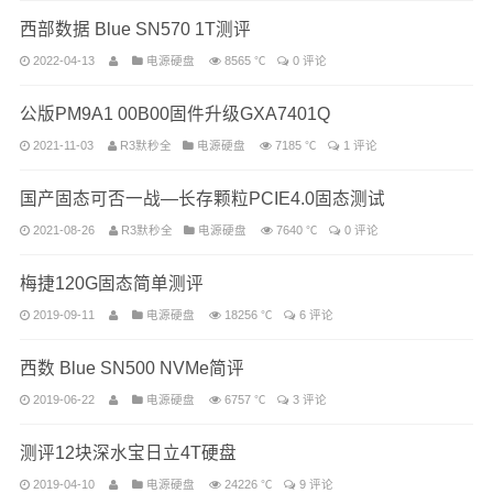
西部数据 Blue SN570 1T测评
2022-04-13
电源硬盘
8565 ℃
0 评论
公版PM9A1 00B00固件升级GXA7401Q
2021-11-03
R3默秒全
电源硬盘
7185 ℃
1 评论
国产固态可否一战—长存颗粒PCIE4.0固态测试
2021-08-26
R3默秒全
电源硬盘
7640 ℃
0 评论
梅捷120G固态简单测评
2019-09-11
电源硬盘
18256 ℃
6 评论
西数 Blue SN500 NVMe简评
2019-06-22
电源硬盘
6757 ℃
3 评论
测评12块深水宝日立4T硬盘
2019-04-10
电源硬盘
24226 ℃
9 评论