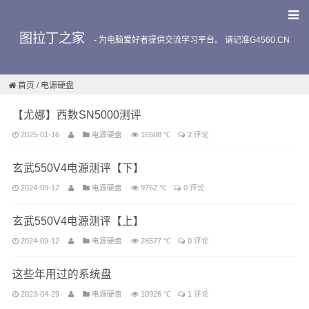
图拉丁之家
-
为电脑爱好者提供交流学习平台。 请记准G4560.CN
首页
/
电源硬盘
【尤娜】西数SN5000测评
2025-01-16
电源硬盘
16508 ℃
2 评论
玄武550V4电源测评【下】
2024-09-12
电源硬盘
9762 ℃
0 评论
玄武550V4电源测评【上】
2024-09-12
电源硬盘
26577 ℃
0 评论
这些年用过的系统盘
2023-04-29
电源硬盘
10926 ℃
1 评论