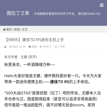
图拉丁之家
-
为电脑爱好者提供交流学习平台。 请记准G4560.CN
首页
/
其他
/ 正文
【599元】康佳TD R5迷你主机上手
2023-11-06
其他
7910 ℃
1 评论
本文作者: 尤娜 (知乎)
秋意渐浓，一杯酒情绪万种~~
Hello大家好我是尤娜，硬件数码爱好者一只。今天为大家
带来一款迷你便携主机——
康佳TD R5
的上手体验。
“500大战GTA5”是曾经图（拉丁）吧的传说，尤娜本人当
年也参与过，跑是跑得起来（甚至可以追求非常高画质）
但毕竟是一堆战损配件，搞不好哪天就会boom。来到