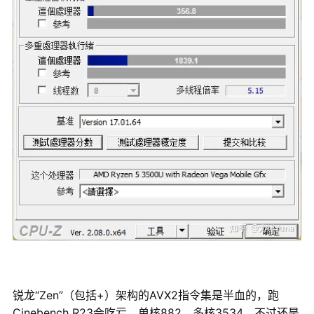
锐龙“Zen”（包括+）架构的AVX2指令集是半血的，跑
Cinebench R23会吃亏。单核882，多核3534，不过还是