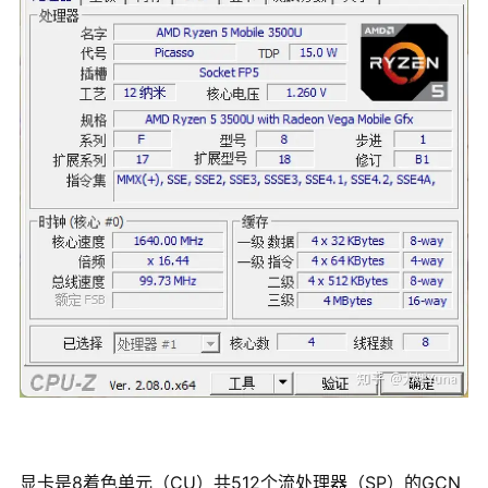
显卡是8着色单元（CU）共512个流处理器（SP）的GCN