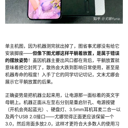
单主机图，因为机器测完就出掉了，图省事尤娜没有给它
安装脚座——
但像下图尤娜这样平躺着放置，是属于错误
的摆放姿势
！盖因机器主要出风口都在背后，平躺放置就
意味着把它封死了，散热会大跌到影响日常使用，甚至是
机器寿命的程度！入手了它的同学切记切记，文末尤娜会
展示它平躺放置的后果。
正确姿势是把机器立起来用，让电源那一面标着的英文字
母朝上。机器正面从左至右分别是重启针孔、电源按键
（开机会亮起蓝光）、硬盘灯、3.5mm耳机耳麦二合一以
及两个USB 2.0接口——尤娜觉得正面更应该保留一个
3.0，然后背面多放2.0，这样才更符合大多数人的使用习