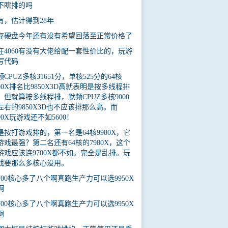
不瞎排的吗
有，估计得到28年
存硬盘今年还有没有希望回落至正常价格了
在4060有没有大佬给配一套性价比的，玩游
写代码
频CPUZ多核31651分，单核525分的64核
990X排名比9850X3D高就表明是按多线程排
，但就算按多线程排，默频CPUZ多核9000
左右的9850X3D也不应该排那么高。而
990X玩游戏还不如5600！
是按打游戏排的，第一名是64核9980X，它
游戏最强？第二名还有64核的7980X，这个
游戏应该连9700X都不如。完全是乱排。玩
戏要那么多核心没用。
3700核心多了八个啊真跑生产力可以选9950X
啊
3700核心多了八个啊真跑生产力可以选9950X
啊