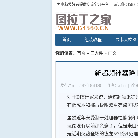
为电脑爱好者提供交流学习平台。 请记准G4560.C
首页
组装教程
显卡天梯图
你的位置：
首页
»
三大件
» 正文
新超频神器降临
发布时间：2017年05月30日 | 作者：admin | 5个评
对于DIY玩家来说，通过超频来
有低成本和挑战极限双重亮点可以
虽然近年来受制于处理器性能饱和
玩家没有以前那么多了，但是来自
是近期火热登场的锐龙5/7系列处