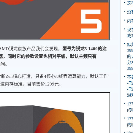
这
没
内
现
戏
默
AMD锐龙家族产品我们会发现，
型号为锐龙5 1400的这
3
器，同时它的参数设置也相对平缓，默认主频只有
的
分
空间。
3
D全新Zen核心打造，具备4核心/8线程运算能力，默认工作
不
打
7双通道内存标准，目前售价1299元。
打
游
1
的
1
的