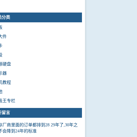
站分类
板
大件
卡
设
源硬盘
示器
机教程
他
圾王专栏
新留言
存厂商里面的订单都排到28 29年了,30年之
不会降到24年的标准