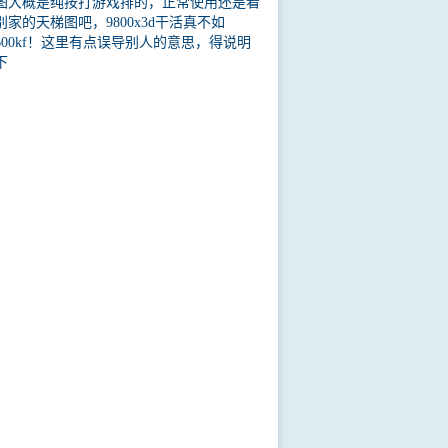
图大概是纯按打游戏排的，正常使用还是看
别家的天梯图吧，9800x3d干活真不如
4600kf！这里有点误导别人的意思，得说明
下