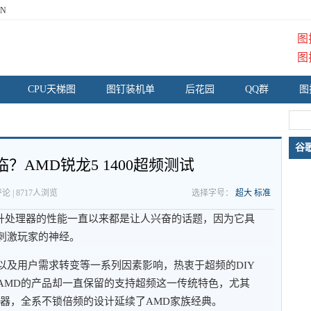
N
图
图
CPU天梯图
图钉装机单
后花园
QQ群
图
谷
？AMD锐龙5 1400超频测试
论 | 8717人浏览
选择字号：
超大
标准
提升处理器的性能一直以来都是让人兴奋的话题，因为它具
刺激玩家的神经。
以及用户需求转变等一系列因素影响，热衷于超频的DIY
AMD的产品却一直保留的支持超频这一传统特色，尤其
理器，全系不锁倍频的设计延续了AMD家族经典。