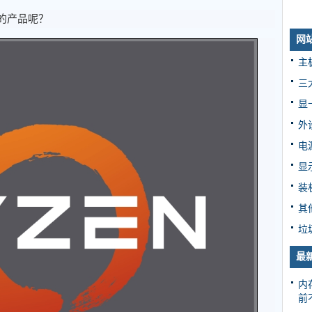
的产品呢？
网
主
三
显
外
电
显
装
其
垃
最
内
前