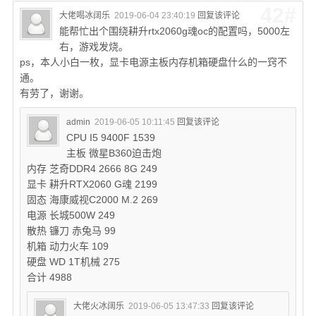
42#
大佬喝冰阔乐
2019-06-04 23:40:19
回复该评论
能帮忙出个围绕耕升rtx2060g魂oc的配置吗，5000左
右，游戏发烧。
ps，本人小白一枚，显卡电源主板内存机箱硬盘什么的一窍不
通。
有劳了，谢谢。
admin
2019-06-05 10:11:45
回复该评论
CPU I5 9400F 1539
主板 微星B360迫击炮
内存 芝奇DDR4 2666 8G 249
显卡 耕升RTX2060 G魂 2199
固态 海康威视C2000 M.2 269
电源 长城500W 249
散热 镰刀 赤兔马 99
机箱 动力火车 109
硬盘 WD 1T机械 275
合计 4988
大佬火冰阔乐
2019-06-05 13:47:33
回复该评论