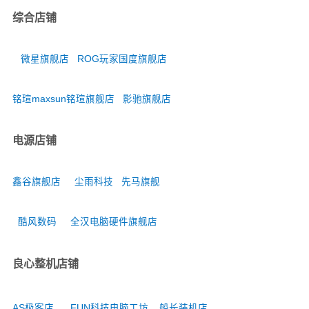
综合店铺
微星旗舰店
ROG玩家国度旗舰店
铭瑄maxsun铭瑄旗舰店
影驰旗舰店
电源店铺
鑫谷旗舰店
尘雨科技
先马旗舰
酷风数码
全汉电脑硬件旗舰店
良心整机店铺
AS极客店
FUN科技电脑工坊
船长装机店