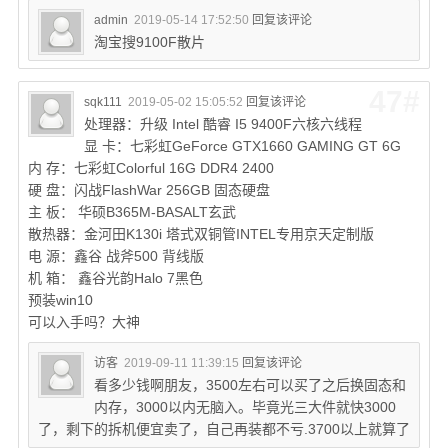
admin
2019-05-14 17:52:50
回复该评论
淘宝搜9100F散片
47#
sqk111
2019-05-02 15:05:52
回复该评论
处理器：升级 Intel 酷睿 I5 9400F六核六线程
显 卡：七彩虹GeForce GTX1660 GAMING GT 6G
内 存：七彩虹Colorful 16G DDR4 2400
硬 盘：闪战FlashWar 256GB 固态硬盘
主 板： 华硕B365M-BASALT玄武
散热器：金河田K130i 塔式双铜管INTEL专用京天定制版
电 源：鑫谷 战斧500 背线版
机 箱： 鑫谷光韵Halo 7黑色
预装win10
可以入手吗？大神
访客
2019-09-11 11:39:15
回复该评论
看多少钱啊朋友，3500左右可以买了之后换固态和
内存，3000以内无脑入。毕竟光三大件就快3000
了，剩下的拆机便宜卖了，自己再装都不亏.3700以上就算了