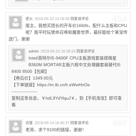
45#
逆火
2019-05-22 15:29:56
回复该评论
版主，我想买团长的开车价1660ti，配什么主板和CPU
呢？我平时玩使命召唤和魔兽世界，最好能给个某宝传
送门，谢谢
admin
2019-05-22 16:39:24
回复该评论
Intel/英特尔I5-9400F CPU主板游戏套装搭微星
B360M MORTAR主板六核中文处理器套装替代I5
8400 8500【包邮】
【券后价】1349.00元
【下单链接】https://m.tb.cn/h.eWwHnOe
-----------------
复制这条信息，￥hdL9YdYiquJ￥，到【手机淘宝】即可查
看
46#
访客
2019-05-14 16:40:37
回复该评论
老哥，求个9100的链接，谢谢！