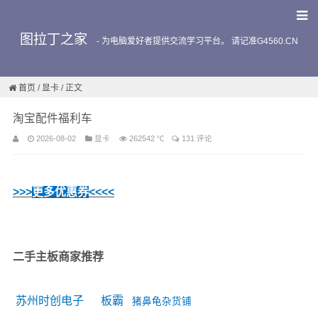
图拉丁之家
-
为电脑爱好者提供交流学习平台。 请记准G4560.CN
首页
/
显卡
/ 正文
淘宝配件福利车
2026-08-02
显卡
262542 ℃
131 评论
>>>
更多优惠券
<<<<
二手主板商家推荐
苏州时创电子
板霸
猪鼻龟杂货铺