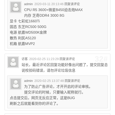
admin
2020-03-11 20:13:46
回复该评论
CPU R5 3600+微星B450迫击炮MAX
内存 芝奇DDR4 3000 8G
显卡 七彩虹1660Ti
固态 东芝RC500 500G
电源 航嘉WD500K金牌
散热 利民AS120
机箱 航嘉MVP2
32#
访客
2020-02-25 11:23:29
回复该评论
站长，最近评论区回复功能好像出问题了，提交回复总
说校验码错误，请勿评论垃圾信息
admin
2020-02-25 13:37:48
回复该评论
为了防止广告评论，才开开启的评论审核。
提交评论的时候，只要输入昵称就行。
点击提交后，网页无反应正常，这是BUG
刷新之后就能看到你的评论了。